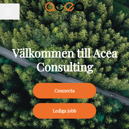
Dela sidan
KARRIÄRMENY
Välkommen till Acea
Consulting
Connecta
Lediga jobb