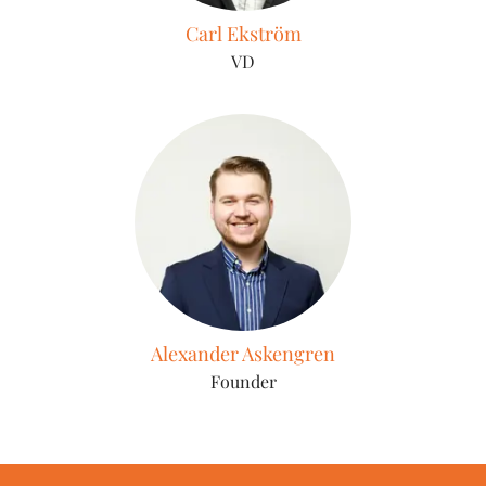
Carl Ekström
VD
Alexander Askengren
Founder