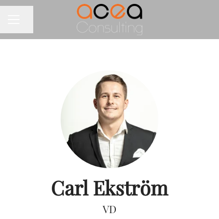
Dela sidan
KARRIÄRMENY
Carl Ekström
VD