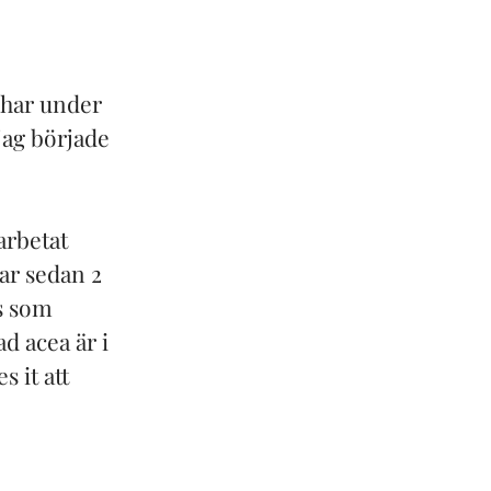
 har under
jag började
arbetat
ar sedan 2
ss som
d acea är i
 it att