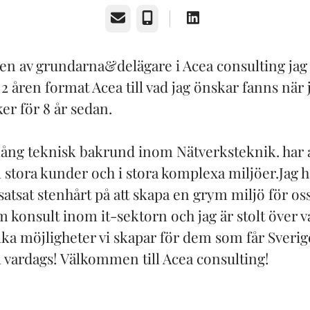
E-post
Telefon
r en av grundarna&delägare i Acea consulting jag
2 åren format Acea till vad jag önskar fanns när 
er för 8 år sedan.
 lång teknisk bakrund inom Nätverksteknik. har 
l stora kunder och i stora komplexa miljöer.Jag h
 satsat stenhårt på att skapa en grym miljö för o
 konsult inom it-sektorn och jag är stolt över va
lka möjligheter vi skapar för dem som får Sveriges
ll vardags! Välkommen till Acea consulting!