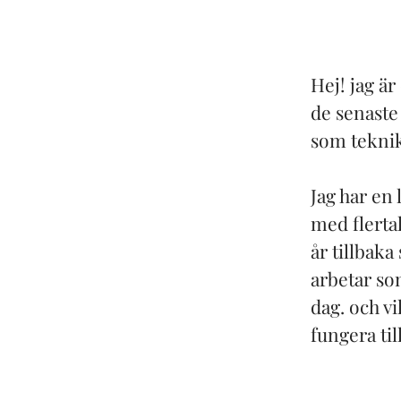
Hej! jag ä
de senaste 
som teknik
Jag har en
med flerta
år tillbaka
arbetar som
dag. och vi
fungera ti