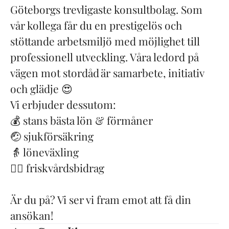
Göteborgs trevligaste konsultbolag. Som
vår kollega får du en prestigelös och
stöttande arbetsmiljö med möjlighet till
professionell utveckling. Våra ledord på
vägen mot stordåd är samarbete, initiativ
och glädje 😍
Vi erbjuder dessutom:
💰 stans bästa lön & förmåner
🤕 sjukförsäkring
👵 löneväxling
🏋️‍♀️ friskvårdsbidrag
Är du på? Vi ser vi fram emot att få din
ansökan!