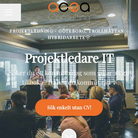
Dela sidan
KARRIÄRMENY
PROJEKTLEDNING
·
GÖTEBORG, TROLLHÄTTAN
·
HYBRIDARBETE
Projektledare IT
Söker du ett konsultbolag som gillar att ge
tillbaka? Då har du kommit rätt ⤵️
Sök enkelt utan CV!