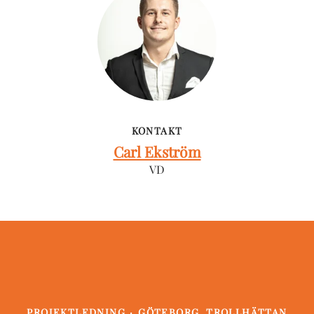
KONTAKT
Carl Ekström
VD
PROJEKTLEDNING
·
GÖTEBORG, TROLLHÄTTAN